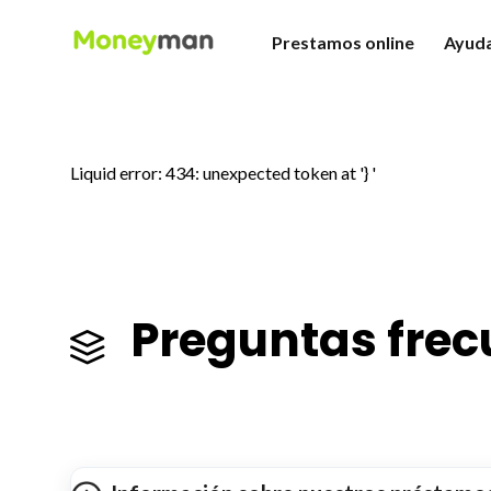
Prestamos online
Ayud
Minicréditos
Pre
Préstamos fáciles
Cóm
Préstamos personales
¿Có
Préstamos rápidos
Prog
Liquid error: 434: unexpected token at '} '
Préstamos para autónomo
Preguntas frec