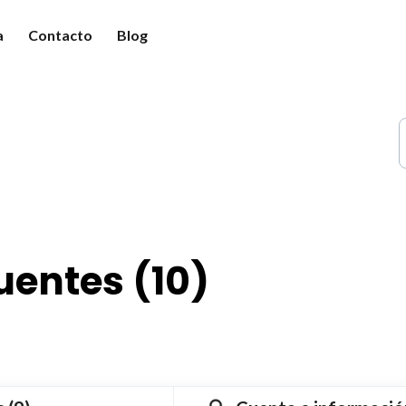
a
Contacto
Blog
guntas frecuentes
o funciona
mo pagar mi préstamo?
rama fidelización
s
uentes (10)