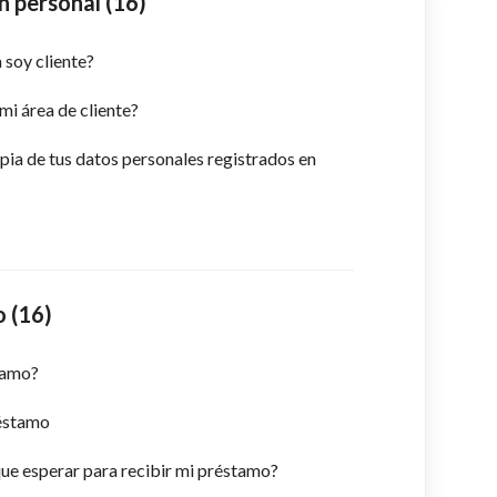
n personal (16)
 soy cliente?
i área de cliente?
ia de tus datos personales registrados en
o (16)
tamo?
réstamo
ue esperar para recibir mi préstamo?