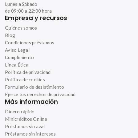
tarjeta proporcionada previamente o agregar
Lunes a Sábado
Una vez que hayas completado todos los pasos, te
los de una nueva tarjeta si así lo prefieres.
de 09:00 a 22:00 hora
Empresa y recursos
informaremos si tu préstamo ha sido aprobado.
Quiénes somos
¡Y eso es todo!
Blog
Condiciones préstamos
Aviso Legal
Cumplimiento
Línea Ética
Política de privacidad
Política de cookies
Formulario de desistimiento
Ejerce tus derechos de privacidad
Más información
Dinero rápido
Minicréditos Online
Préstamos sin aval
Préstamos sin intereses