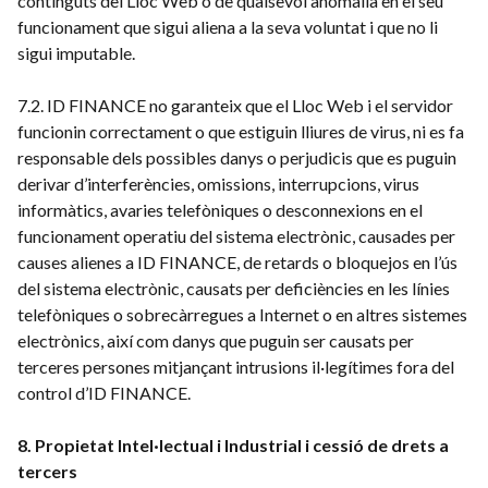
continguts del Lloc Web o de qualsevol anomalia en el seu
funcionament que sigui aliena a la seva voluntat i que no li
sigui imputable.
7.2. ID FINANCE no garanteix que el Lloc Web i el servidor
funcionin correctament o que estiguin lliures de virus, ni es fa
responsable dels possibles danys o perjudicis que es puguin
derivar d’interferències, omissions, interrupcions, virus
informàtics, avaries telefòniques o desconnexions en el
funcionament operatiu del sistema electrònic, causades per
causes alienes a ID FINANCE, de retards o bloquejos en l’ús
del sistema electrònic, causats per deficiències en les línies
telefòniques o sobrecàrregues a Internet o en altres sistemes
electrònics, així com danys que puguin ser causats per
terceres persones mitjançant intrusions il·legítimes fora del
control d’ID FINANCE.
8. Propietat Intel·lectual i Industrial i cessió de drets a
tercers