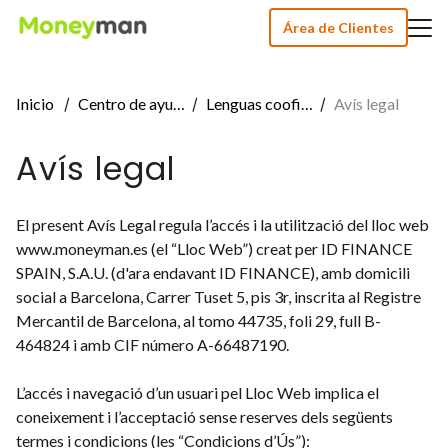
Área de Clientes
Inicio
Centro de ayuda
Lenguas cooficiales
Avís legal
Avís legal
El present Avís Legal regula l’accés i la utilització del lloc web
www.moneyman.es (el “Lloc Web”) creat per ID FINANCE
SPAIN, S.A.U. (d'ara endavant ID FINANCE), amb domicili
social a Barcelona, Carrer Tuset 5, pis 3r, inscrita al Registre
Mercantil de Barcelona, al tomo 44735, foli 29, full B-
464824 i amb CIF número A-66487190.
L’accés i navegació d’un usuari pel Lloc Web implica el
coneixement i l’acceptació sense reserves dels següents
termes i condicions (les “Condicions d’Ús”):