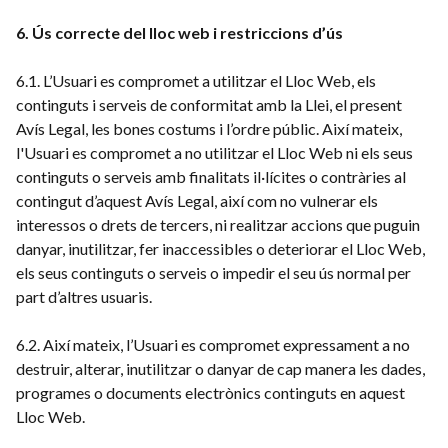
6. Ús correcte del lloc web i restriccions d’ús
6.1. L’Usuari es compromet a utilitzar el Lloc Web, els
continguts i serveis de conformitat amb la Llei, el present
Avís Legal, les bones costums i l’ordre públic. Així mateix,
l'Usuari es compromet a no utilitzar el Lloc Web ni els seus
continguts o serveis amb finalitats il·lícites o contràries al
contingut d’aquest Avís Legal, així com no vulnerar els
interessos o drets de tercers, ni realitzar accions que puguin
danyar, inutilitzar, fer inaccessibles o deteriorar el Lloc Web,
els seus continguts o serveis o impedir el seu ús normal per
part d’altres usuaris.
6.2. Així mateix, l’Usuari es compromet expressament a no
destruir, alterar, inutilitzar o danyar de cap manera les dades,
programes o documents electrònics continguts en aquest
Lloc Web.