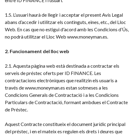
entre ID FINANCE i l’usuari.
1.5. L’usuari haurà de llegir i acceptar el present Avís Legal
abans d’accedir i utilitzar els continguts, eines, etc., del Lloc
Web. En cas que no estigui d'acord amb les Condicions d’Ús,
no podrà utilitzar el Lloc Web www.moneyman.es.
2. Funcionament del lloc web
2.1. Aquesta pàgina web està destinada a contractar els
serveis de préstec oferts per ID FINANCE. Les
contractacions electròniques que realitzin els usuaris a
través de www.moneyman.es estan sotmeses a les
Condicions Generals de Contractació i a les Condicions
Particulars de Contractació, formant ambdues el Contracte
de Préstec.
Aquest Contracte constitueix el document jurídic principal
del préstec, i en el mateix es regulen els drets i deures que