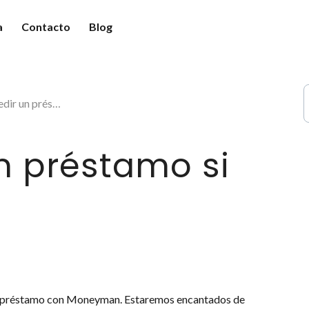
a
Contacto
Blog
guntas frecuentes
o funciona
mo pagar mi préstamo?
rama fidelización
stamo si soy extranjero?
s
n préstamo si
 un préstamo con Moneyman. Estaremos encantados de