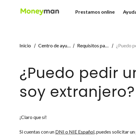
Prestamos online
Ayud
Minicréditos
Pre
Préstamos fáciles
Cóm
Préstamos personales
¿Có
Préstamos rápidos
Prog
Inicio
Centro de ayuda
Requisitos para acceder a un préstamo
¿Puedo pedir un pré
Préstamos para autónomo
¿Puedo pedir u
soy extranjero?
¡Claro que sí!
Si cuentas con un
DNI o NIE Español
, puedes solicitar